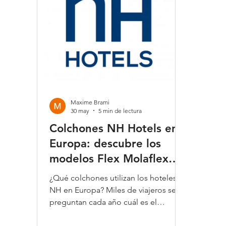
Maxime Brami
30 may
5 min de lectura
Colchones NH Hotels en
Europa: descubre los
modelos Flex Molaflex
hotel collection utilizados
¿Qué colchones utilizan los hoteles
por la cadena hotelera
NH en Europa? Miles de viajeros se
preguntan cada año cuál es el
colchón en el que han dormido