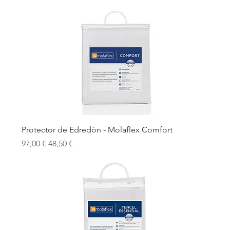
Protector de Edredón - Molaflex Comfort
Precio
Precio de oferta
97,00 €
48,50 €