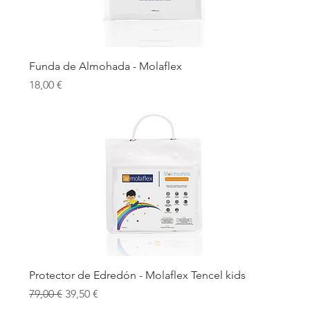
Funda de Almohada - Molaflex
Precio
18,00 €
Protector de Edredón - Molaflex Tencel kids
Precio
Precio de oferta
79,00 €
39,50 €