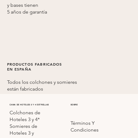
y bases tienen
5 años de
garantía
PRODUCTOS FABRICADOS
EN ESPAÑA
Todos los colchones y somieres
están fabricados
en
España
CAMA DE HOTELES 3 Y 4 ESTRELLAS
SOBRE
Colchones de
Hoteles 3 y 4*
Términos Y
Somieres de
Condiciones
Hoteles 3 y