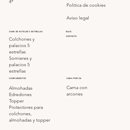
4*
Politica de cookies
Aviso legal
CAMA DE HOTELES 5 ESTRELLAS
BLOG
CONTACTO
Colchones y
palacios 5
estrellas
Somieres y
palacios 5
estrellas
COMPLEMENTOS
CAMA PRATICA
Cama con
Almohadas
arcones
Edredones
Topper
Protectores para
colchones,
almohadas y topper