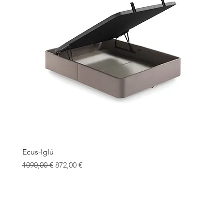
Ecus-Iglú
Precio
Precio de oferta
1090,00 €
872,00 €