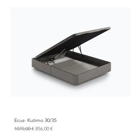
Ecus- Kutimo 30/35
Precio
Precio de oferta
1070,00 €
856,00 €