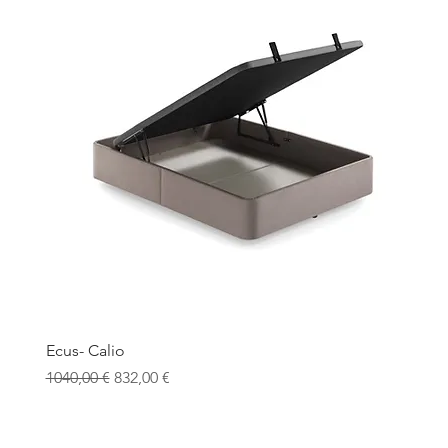
Ecus- Calio
Precio
Precio de oferta
1040,00 €
832,00 €