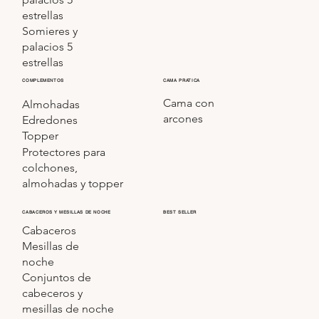
estrellas
Somieres y
palacios 5
estrellas
COMPLEMENTOS
CAMA PRATICA
Cama con
Almohadas
arcones
Edredones
Topper
Protectores para
colchones,
almohadas y topper
CABACEROS Y MESILLAS DE NOCHE
BEST SELLER
Cabaceros
Mesillas de
noche
Conjuntos de
cabeceros y
mesillas de noche