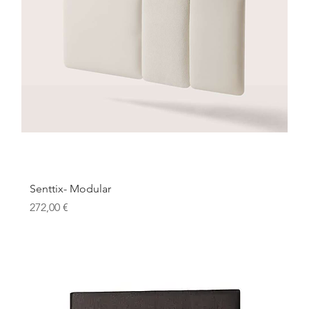
Senttix- Modular
Precio
272,00 €