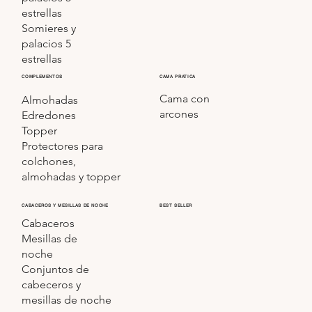
estrellas
Somieres y
palacios 5
estrellas
COMPLEMENTOS
CAMA PRATICA
Cama con
Almohadas
arcones
Edredones
Topper
Protectores para
colchones,
almohadas y topper
CABACEROS Y MESILLAS DE NOCHE
BEST SELLER
Cabaceros
Mesillas de
noche
Conjuntos de
cabeceros y
mesillas de noche