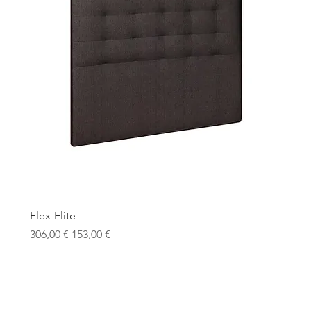
Flex-Elite
Precio
Precio de oferta
306,00 €
153,00 €