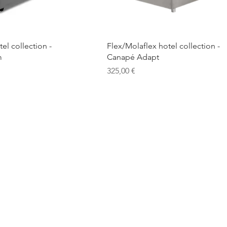
a rápida
Vista rápida
el collection -
Flex/Molaflex hotel collection -
m
Canapé Adapt
Precio
325,00 €