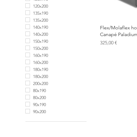
120x200
135x190
135x200
Vist
140x190
Flex/Molaflex hot
Canapé Paladiu
140x200
150x190
Precio
325,00 €
150x200
160x190
160x200
180x190
180x200
200x200
80x190
80x200
90x190
90x200