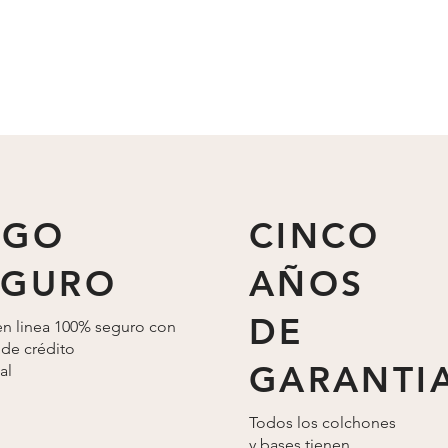
AGO
CINCO
EGURO
AÑOS
DE
n linea 100% seguro con
 de crédito
GARANTI
al
Todos los colchones
y bases tienen