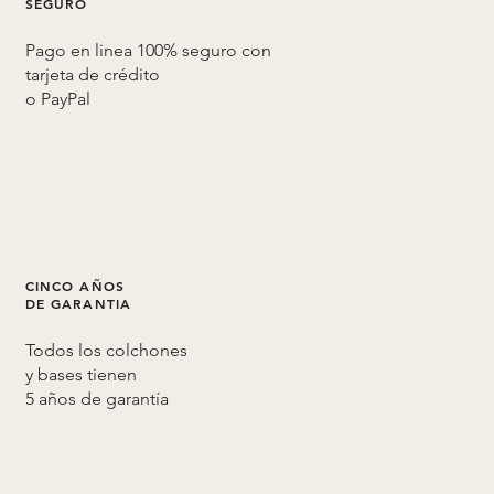
SEGURO
contactar con una plataforma de reservas,
debes dirigirte al sitio web correspondiente.
Pago en linea 100% seguro con
tarjeta de crédito
Si buscas productos de cama hotelera,
o
PayPal
ropa de cama profesional, colchones y
artículos de descanso de calidad hotelera,
estás en el sitio correcto: Cama-Hotel.com.
CINCO AÑOS
DE GARANTIA
Todos los colchones
y bases tienen
5 años de
garantía