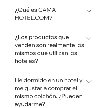
¿Qué es CAMA-
HOTEL.COM?
CAMA-HOTEL.COM es una tienda
especializada en la venta de colchones,
¿Los productos que
somieres, ropa de cama, almohadas,
venden son realmente los
edredones y complementos utilizados en
mismos que utilizan los
hoteles de prestigio. Nuestro objetivo es
permitir que los particulares disfruten en su
hoteles?
hogar del mismo confort que encuentran
en los mejores hoteles.
Sí. Trabajamos directamente con
fabricantes que suministran a cadenas
He dormido en un hotel y
hoteleras internacionales. En muchos
me gustaría comprar el
casos, los colchones y productos que
mismo colchón. ¿Pueden
ofrecemos son exactamente los mismos
modelos utilizados por los hoteles, o
ayudarme?