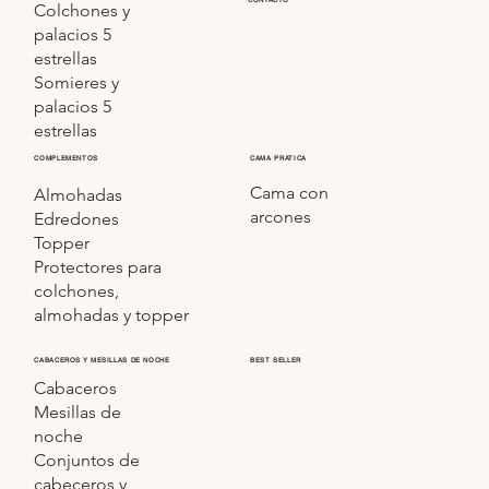
Colchones y
palacios 5
estrellas
Somieres y
palacios 5
estrellas
COMPLEMENTOS
CAMA PRATICA
Cama con
Almohadas
arcones
Edredones
Topper
Protectores para
colchones,
almohadas y topper
CABACEROS Y MESILLAS DE NOCHE
BEST SELLER
Cabaceros
Mesillas de
noche
Conjuntos de
cabeceros y