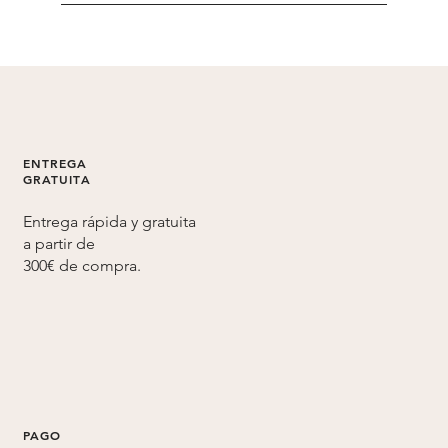
No. Cama-Hotel.com es una empresa
independiente especializada en la venta de
productos de cama hotelera, colchones,
ropa de cama profesional y artículos de
descanso para particulares y
profesionales.Nuestra actividad consiste en
ofrecer productos de descanso y
ENTREGA
equipamiento textil de calidad hotelera
GRATUITA
para hogares, hoteles, alojamientos
Entrega rápida y gratuita
turísticos, empresas y profesionales del
a partir de
sector hotelero.Cama-Hotel.com no tiene
300€ de compra.
ninguna relación comercial, legal ni
operativa con Hotels.com ni con ninguna
sociedad dedicada a la reserva de hoteles o
alojamientos online. A diferencia de una
plataforma de reservas hoteleras, Cama-
Hotel.com no vende estancias,
habitaciones ni servicios de reserva de
PAGO
hoteles.Si buscas reservar un hotel o