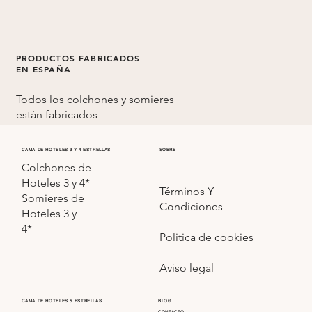
PRODUCTOS FABRICADOS
EN ESPAÑA
Todos los colchones y somieres
están fabricados
en
España
CAMA DE HOTELES 3 Y 4 ESTRELLAS
SOBRE
Colchones de
Hoteles 3 y 4*
Términos Y
Somieres de
Condiciones
Hoteles 3 y
4*
Politica de cookies
Aviso legal
CAMA DE HOTELES 5 ESTRELLAS
BLOG
CONTACTO