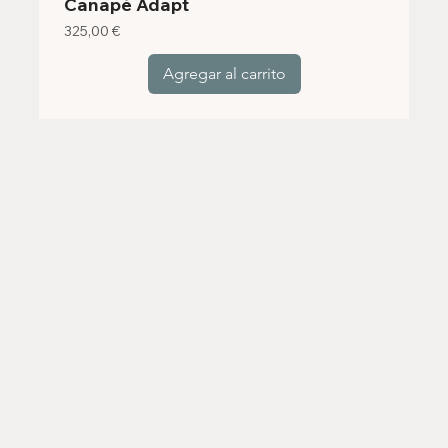
Canapé Adapt
Precio
325,00 €
Agregar al carrito