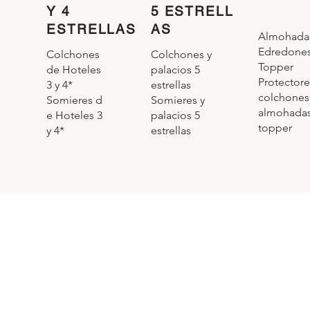
Y 4
5 ESTRELL
ESTRELLAS
AS
Almohada
Edredone
Colchones y
Colchones
Topper
palacios 5
de Hoteles
Protectore
estrellas
3 y 4*
colchones
Somieres y
Somieres d
almohadas
palacios 5
e Hoteles 3
topper
estrellas
y 4*