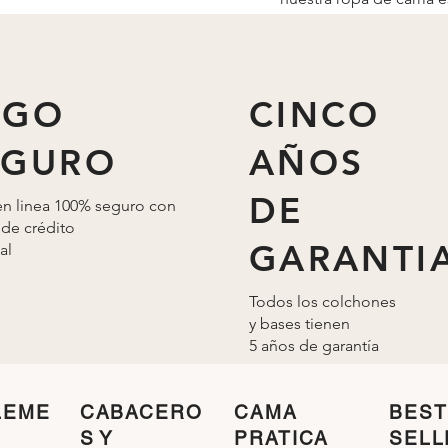
pensada hasta el más 
detalle.
AGO
CINCO
EGURO
AÑOS
DE
n linea 100% seguro con
 de crédito
GARANTI
al
Todos los colchones
y bases tienen
5 años de
garantía
LEME
CABACERO
CAMA
BEST
S Y
PRATICA
SELL