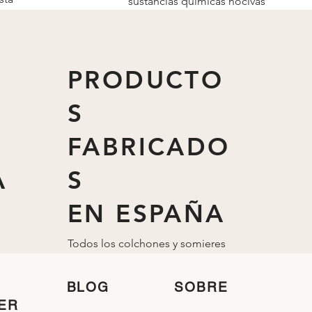
sustancias químicas nocivas
mínimo
para las personas y el medio
ambiente.
PRODUCTO
S
FABRICADO
A
S
EN ESPAÑA
Todos los colchones y somieres
están fabricados
en
España
BLOG
SOBRE
ER