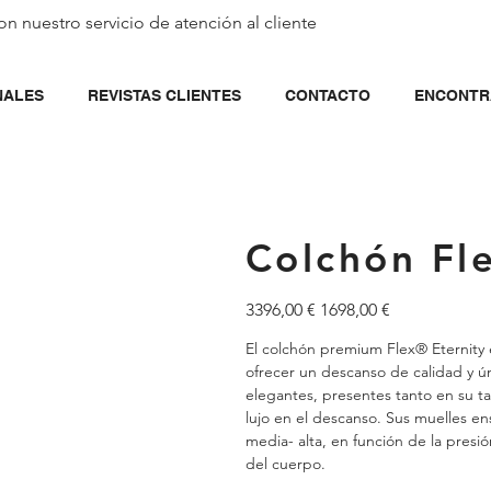
on nuestro servicio de
atención al cliente
NALES
REVISTAS CLIENTES
CONTACTO
ENCONTR
Colchón Fle
Precio
Precio
3396,00 €
1698,00 €
original
de
oferta
El colchón premium Flex® Eternity 
ofrecer un descanso de calidad y ún
elegantes, presentes tanto en su ta
lujo en el descanso. Sus muelles 
media- alta, en función de la pres
del cuerpo.