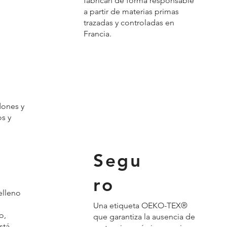
fabrican de forma responsable
a partir de materias primas
trazadas y controladas en
Francia.
dones y
s y
Segu
ro
elleno
Una etiqueta OEKO-TEX®
o,
que garantiza la ausencia de
stá