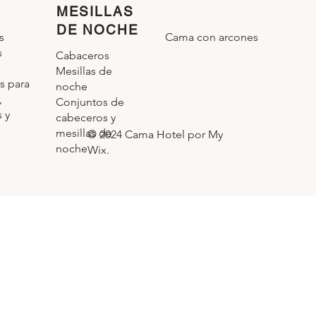
MESILLAS
DE NOCHE
Cama con arcones
s
s
Cabaceros
Mesillas de
s para
noche
,
Conjuntos de
 y
cabeceros y
mesillas de
© 2024 Cama Hotel por My
noche
Wix.