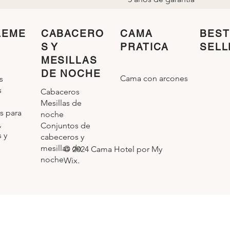
LEME
CABACERO
CAMA
BEST
S Y
PRATICA
SELL
MESILLAS
DE NOCHE
Cama con arcones
s
s
Cabaceros
Mesillas de
s para
noche
,
Conjuntos de
 y
cabeceros y
mesillas de
© 2024 Cama Hotel por My
noche
Wix.