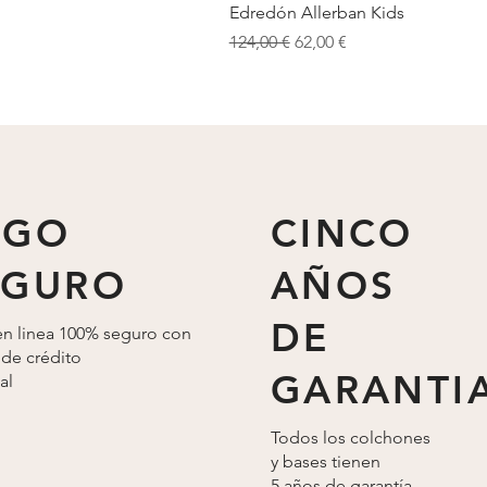
a rápida
Vista rápida
Edredón Allerban Kids
Precio
Precio de oferta
124,00 €
62,00 €
Cargar más
AGO
CINCO
EGURO
AÑOS
DE
n linea 100% seguro con
 de crédito
GARANTI
al
Todos los colchones
y bases tienen
5 años de
garantía