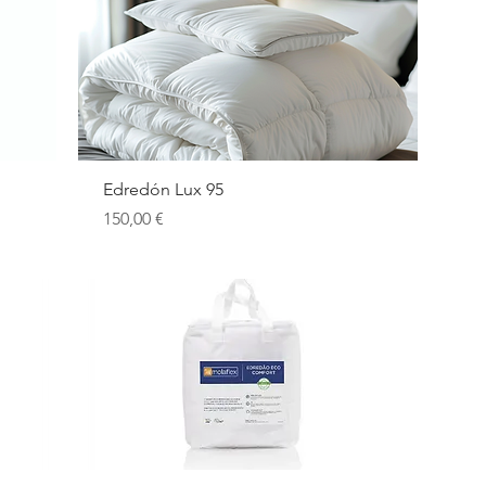
Vista rápida
Edredón Lux 95
Precio
150,00 €