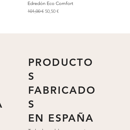
Vista rápida
Edredón Eco Comfort
Precio
Precio de oferta
101,00 €
50,50 €
PRODUCTO
S
FABRICADO
A
S
EN ESPAÑA