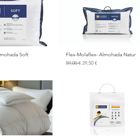
a rápida
Vista rápida
lmohada Soft
Flex-Molaflex- Almohada Natur
 oferta
Precio
Precio de oferta
59,00 €
29,50 €