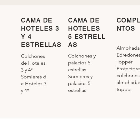
160x195
160x200
180x125
CAMA DE
CAMA DE
COMP
180x190
HOTELES 3
HOTELES
NTOS
180x195
Y 4
5 ESTRELL
180x200
ESTRELLAS
AS
190x125
Almohada
200x125
Edredone
Colchones y
Colchones
200x200
Topper
palacios 5
de Hoteles
250x125
Protectore
estrellas
3 y 4*
280x125
colchones
Somieres y
Somieres d
300x125
almohadas
palacios 5
e Hoteles 3
40x70
topper
estrellas
y 4*
40x75
40x90
50x70
60x40
60x45
60x80
65x40