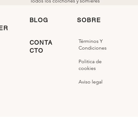
Todos los colchones y somieres
están fabricados
en
España
BLOG
SOBRE
ER
Términos Y
CONTA
Condiciones
CTO
Politica de
cookies
Aviso legal