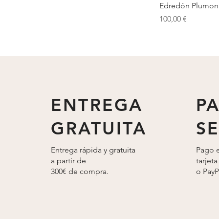
Vist
Edredón Plumon
123x183
Tapa laminas flexibles
260x240|250gr
Serie 1
Precio
100,00 €
128x183
Tapa partida
270x240
Serie 2
130x125
270x240|100gr
Serie 3
133x183
270x240|250gr
Taupe
135x182
White
135x190
135x200
140x125
140x190
ENTREGA
P
140x195
140x200
GRATUITA
S
140x70
150x125
Entrega rápida y gratuita
Pago e
150x182
a partir de
tarjeta
150x190
300€ de compra.
o
PayP
150x195
150x200
160x125
160x190