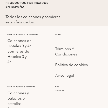
PRODUCTOS FABRICADOS
EN ESPAÑA
Todos los colchones y somieres
están fabricados
en
España
CAMA DE HOTELES 3 Y 4 ESTRELLAS
SOBRE
Colchones de
Hoteles 3 y 4*
Términos Y
Somieres de
Condiciones
Hoteles 3 y
4*
Politica de cookies
Aviso legal
CAMA DE HOTELES 5 ESTRELLAS
BLOG
CONTACTO
Colchones y
palacios 5
estrellas