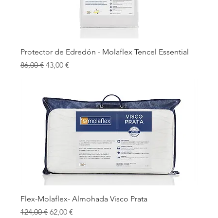
Protector de Edredón - Molaflex Tencel Essential
Precio
Precio de oferta
86,00 €
43,00 €
Flex-Molaflex- Almohada Visco Prata
Precio
Precio de oferta
124,00 €
62,00 €