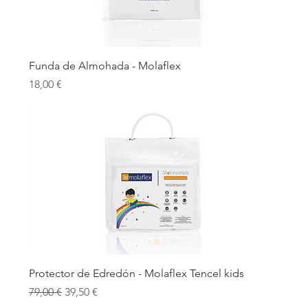
Funda de Almohada - Molaflex
Precio
18,00 €
Protector de Edredón - Molaflex Tencel kids
Precio
Precio de oferta
79,00 €
39,50 €