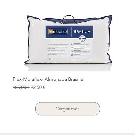
Flex-Molaflex- Almohada Brasilia
Precio
Precio de oferta
185,00 €
92,50 €
Cargar más