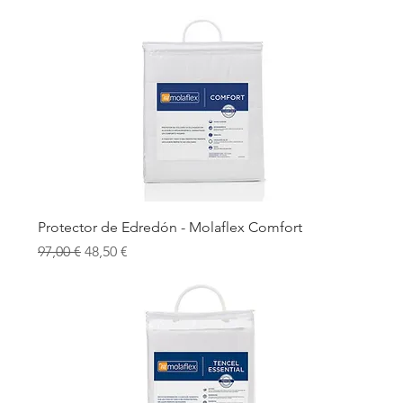
Protector de Edredón - Molaflex Comfort
Precio
Precio de oferta
97,00 €
48,50 €