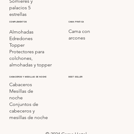
Somieres y
palacios 5
estrellas
COMPLEMENTOS
CAMA PRATICA
Cama con
Almohadas
arcones
Edredones
Topper
Protectores para
colchones,
almohadas y topper
CABACEROS Y MESILLAS DE NOCHE
BEST SELLER
Cabaceros
Mesillas de
noche
Conjuntos de
cabeceros y
mesillas de noche