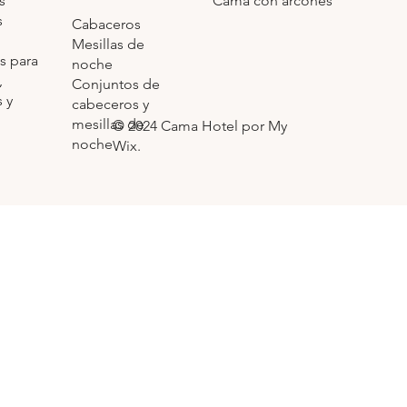
Cama con arcones
s
s
Cabaceros
Mesillas de
s para
noche
,
Conjuntos de
 y
cabeceros y
mesillas de
© 2024 Cama Hotel por My
noche
Wix.