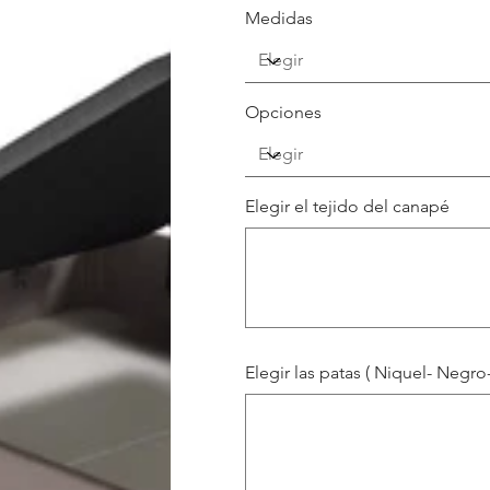
Medidas
Opciones
Elegir el tejido del canapé
Hasta
500
caracteres.
Elegir las patas ( Niquel- Negro
Hasta
500
caracteres.