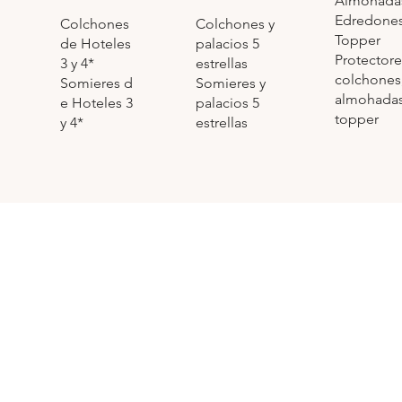
Almohada
Edredone
Colchones y
Colchones
Topper
palacios 5
de Hoteles
Protectore
estrellas
3 y 4*
colchones
Somieres y
Somieres d
almohadas
palacios 5
e Hoteles 3
topper
estrellas
y 4*