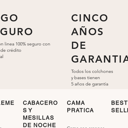
AGO
CINCO
EGURO
AÑOS
DE
n linea 100% seguro con
 de crédito
GARANTI
al
Todos los colchones
y bases tienen
5 años de
garantía
LEME
CABACERO
CAMA
BEST
S Y
PRATICA
SELL
MESILLAS
DE NOCHE