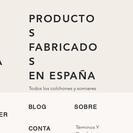
PRODUCTO
S
FABRICADO
A
S
EN ESPAÑA
Todos los colchones y somieres
están fabricados
en
España
BLOG
SOBRE
ER
Términos Y
CONTA