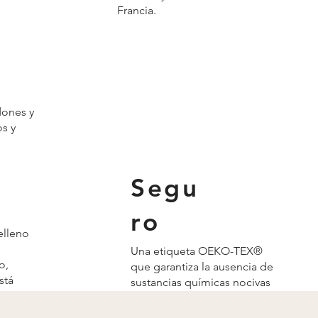
Francia.
dones y
s y
Segu
ro
elleno
Una etiqueta OEKO-TEX®
o,
que garantiza la ausencia de
stá
sustancias químicas nocivas
mínimo
para las personas y el medio
ambiente.