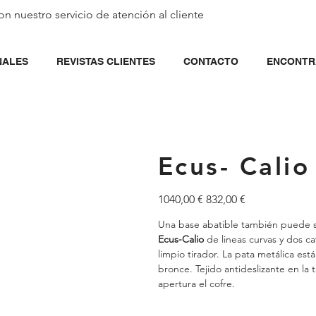
on nuestro servicio de
atención al cliente
NALES
REVISTAS CLIENTES
CONTACTO
ENCONTR
Ecus- Calio
Precio
Precio
1040,00 €
832,00 €
original
de
oferta
Una base abatible también puede ser
Ecus-Calio
de lineas curvas y dos c
limpio tirador. La pata metálica est
bronce. Tejido antideslizante en l
apertura el cofre.