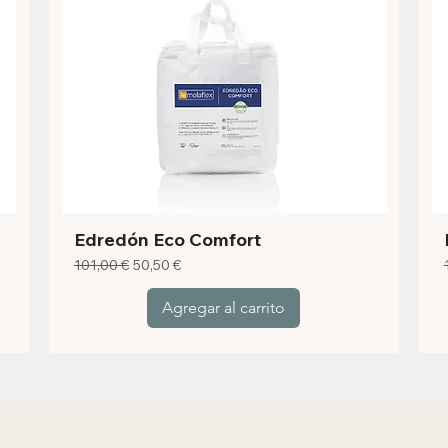
Edredón Eco Comfort
Precio
Precio de oferta
101,00 €
50,50 €
Agregar al carrito