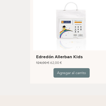
Edredón Allerban Kids
Precio
Precio de oferta
124,00 €
62,00 €
Agregar al carrito