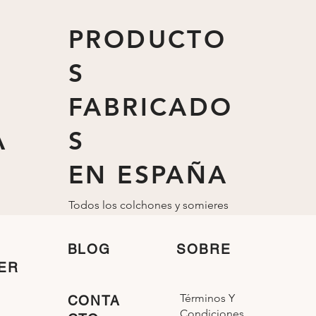
PRODUCTO
S
FABRICADO
A
S
EN ESPAÑA
Todos los colchones y somieres
están fabricados
en
España
BLOG
SOBRE
ER
Términos Y
CONTA
Condiciones