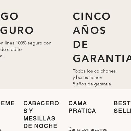
AGO
CINCO
EGURO
AÑOS
DE
n linea 100% seguro con
 de crédito
GARANTI
al
Todos los colchones
y bases tienen
5 años de
garantía
LEME
CABACERO
CAMA
BEST
S Y
PRATICA
SELL
MESILLAS
DE NOCHE
Cama con arcones
s