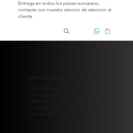
Entrega en todos los países europeos,
contacte con nuestro servicio de
atención al
cliente
HOTEL GLOBALES BINIMAR-MENORCA
¿Ha estado en el Hotel Globales
binimar en Menorca?
¿desearía el mismo confort en casa?
Encuentre toda la ropa de cama del
hotel en esta página !