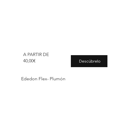
A PARTIR DE
40,00€
Descúbrelo
Ededon Flex- Plumón