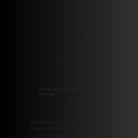
HOTEL GLOBALES BINIMAR-
MENORCA
Encuentre la cama Flex/Molaflex
hôtel collection en la que durmió
en el hotel Globales Binimar