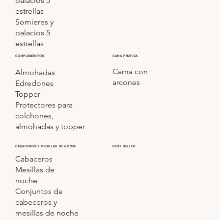
palacios 5
estrellas
Somieres y
palacios 5
estrellas
COMPLEMENTOS
CAMA PRATICA
Cama con
Almohadas
arcones
Edredones
Topper
Protectores para
colchones,
almohadas y topper
CABACEROS Y MESILLAS DE NOCHE
BEST SELLER
Cabaceros
Mesillas de
noche
Conjuntos de
cabeceros y
mesillas de noche