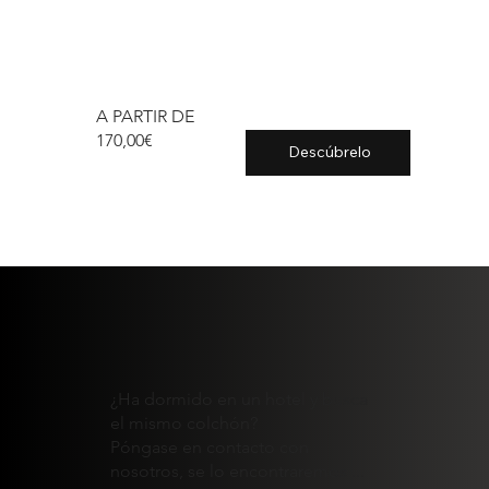
A PARTIR DE
170,00€
Descúbrelo
¿Ha dormido en un hotel y busca
el mismo colchón?
Póngase en contacto con
nosotros, se lo encontraremos ...