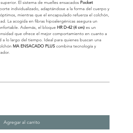
superior. El sistema de muelles ensacados
Pocket
orte individualizado, adaptándose a la forma del cuerpo y
óptimos, mientras que el encapsulado refuerza el colchón,
dad. La acogida en fibras hipoalergénicas asegura un
onfortable. Además, el bloque
HR D-42 (4 cm)
es un
 densidad que ofrece el mejor comportamiento en cuanto a
ad a lo largo del tiempo. Ideal para quienes buscan una
colchón
MA ENSACADO PLUS
combina tecnología y
ador.
Agregar al carrito