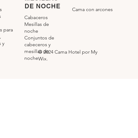
DE NOCHE
Cama con arcones
s
s
Cabaceros
Mesillas de
s para
noche
,
Conjuntos de
 y
cabeceros y
mesillas de
© 2024 Cama Hotel por My
noche
Wix.