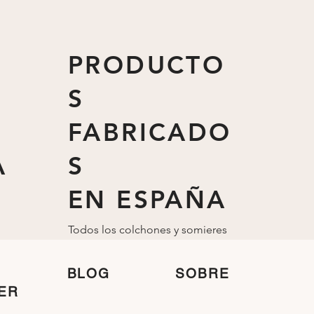
para las personas y el medio
ambiente.
PRODUCTO
S
FABRICADO
A
S
EN ESPAÑA
Todos los colchones y somieres
están fabricados
en
España
BLOG
SOBRE
ER