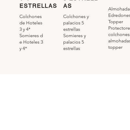
ESTRELLAS
AS
Almohada
Edredone
Colchones y
Colchones
Topper
palacios 5
de Hoteles
Protectore
estrellas
3 y 4*
colchones
Somieres y
Somieres d
almohadas
palacios 5
e Hoteles 3
topper
estrellas
y 4*