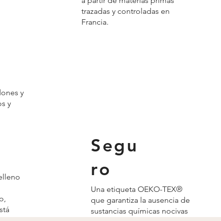
a partir de materias primas
trazadas y controladas en
Francia.
dones y
s y
Segu
ro
elleno
Una etiqueta OEKO-TEX®
o,
que garantiza la ausencia de
stá
sustancias químicas nocivas
mínimo