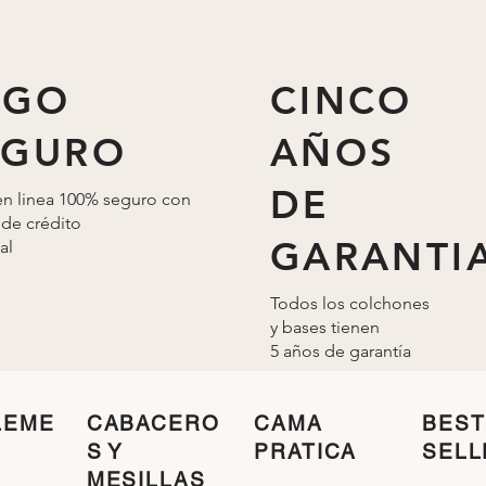
detalle.
AGO
CINCO
EGURO
AÑOS
DE
n linea 100% seguro con
 de crédito
GARANTI
al
Todos los colchones
y bases tienen
5 años de
garantía
LEME
CABACERO
CAMA
BEST
S Y
PRATICA
SELL
MESILLAS