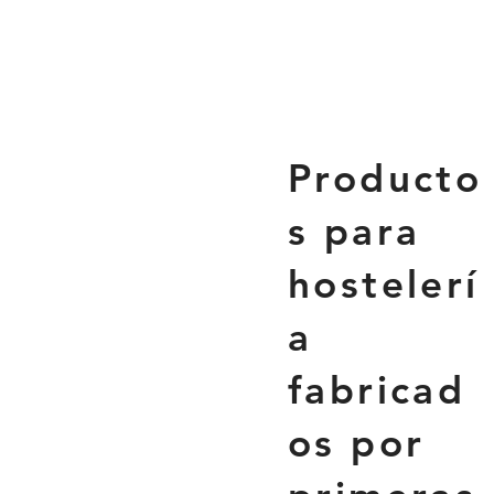
Producto
s para
hostelerí
a
fabricad
os por