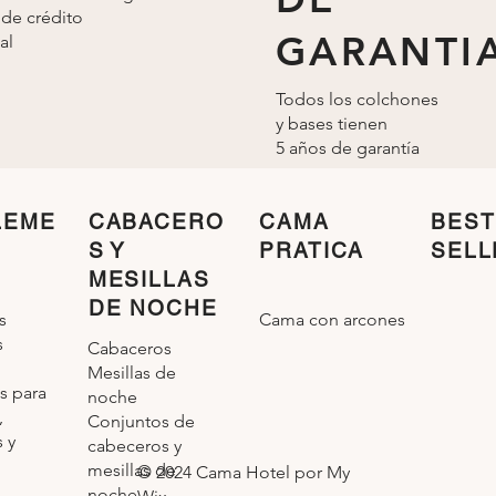
 de crédito
GARANTI
al
Todos los colchones
y bases tienen
5 años de
garantía
LEME
CABACERO
CAMA
BEST
S Y
PRATICA
SELL
MESILLAS
DE NOCHE
Cama con arcones
s
s
Cabaceros
Mesillas de
s para
noche
,
Conjuntos de
 y
cabeceros y
mesillas de
© 2024 Cama Hotel por My
noche