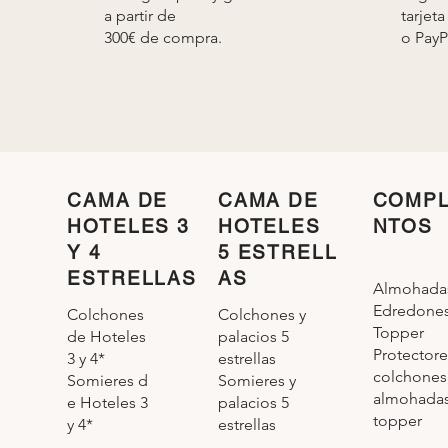
a partir de
tarjeta
300€ de compra.
o
PayP
CAMA DE
CAMA DE
COMP
HOTELES 3
HOTELES
NTOS
Y 4
5 ESTRELL
ESTRELLAS
AS
Almohada
Edredone
Colchones y
Colchones
Topper
palacios 5
de Hoteles
Protectore
estrellas
3 y 4*
colchones
Somieres y
Somieres d
almohadas
palacios 5
e Hoteles 3
topper
estrellas
y 4*