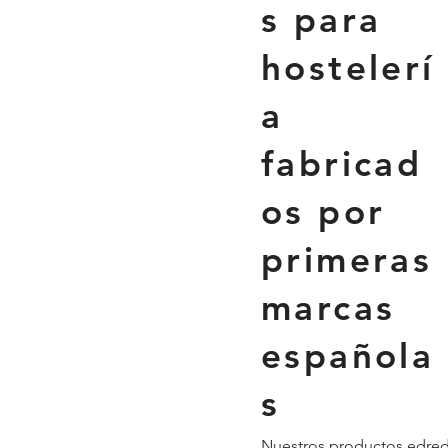
s para
hostelerí
a
fabricad
os por
primeras
marcas
española
s
Nuestros productos edre