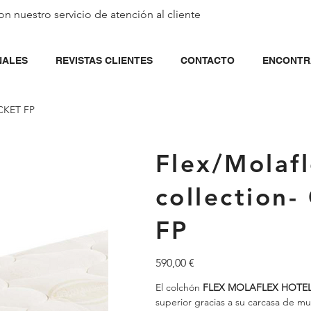
on nuestro servicio de
atención al cliente
NALES
REVISTAS CLIENTES
CONTACTO
ENCONTR
OCKET FP
Flex/Molafl
collectio
FP
Precio
590,00 €
El colchón
FLEX MOLAFLEX HOTE
superior gracias a su carcasa de m