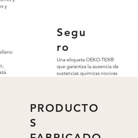
s y
Segu
ro
elleno
Una etiqueta OEKO-TEX®
o,
que garantiza la ausencia de
stá
sustancias químicas nocivas
mínimo
para las personas y el medio
ambiente.
PRODUCTO
S
FABRICADO