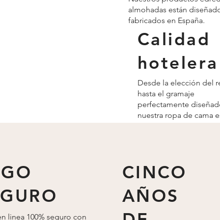
almohadas están diseñado
fabricados en España.
Calidad
hotelera
Desde la elección del r
hasta el gramaje
perfectamente diseñad
nuestra ropa de cama e
pensada hasta el más 
detalle.
AGO
CINCO
EGURO
AÑOS
DE
n linea 100% seguro con