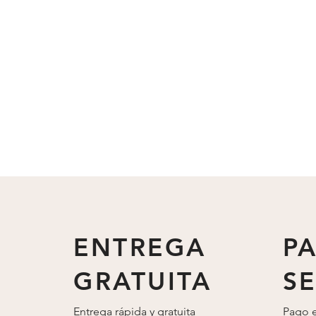
ENTREGA
P
GRATUITA
S
Entrega rápida y gratuita
Pago e