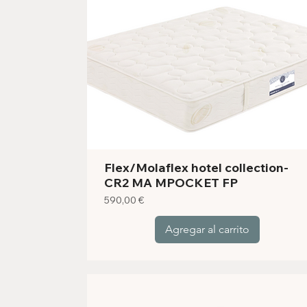
Flex/Molaflex hotel collection-
CR2 MA MPOCKET FP
Precio
590,00 €
Agregar al carrito