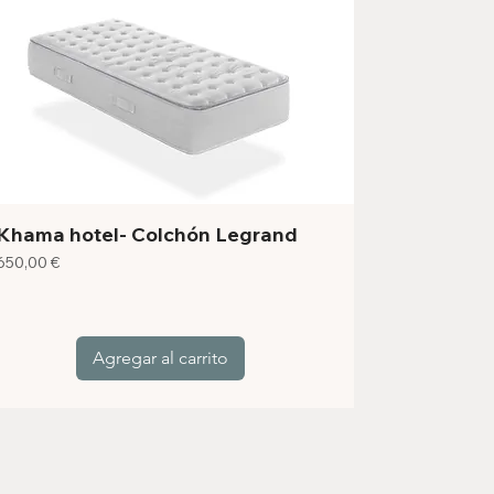
Khama hotel- Colchón Legrand
Precio
650,00 €
Agregar al carrito