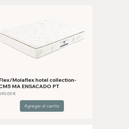
Flex/Molaflex hotel collection-
CM5 MA ENSACADO PT
Precio
590,00 €
Agregar al carrito