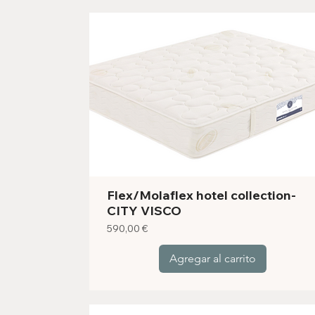
Flex/Molaflex hotel collection-
CITY VISCO
Precio
590,00 €
Agregar al carrito