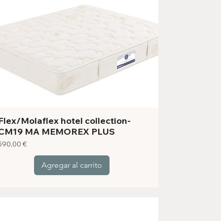
Flex/Molaflex hotel collection-
CM19 MA MEMOREX PLUS
Precio
590,00 €
Agregar al carrito