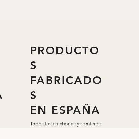
PRODUCTO
S
FABRICADO
A
S
EN ESPAÑA
Todos los colchones y somieres
están fabricados
en
España