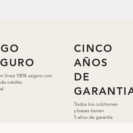
AGO
CINCO
EGURO
AÑOS
DE
n linea 100% seguro con
 de crédito
GARANTI
al
Todos los colchones
y bases tienen
5 años de
garantía