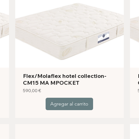
Flex/Molaflex hotel collection-
CM15 MA MPOCKET
Precio
590,00 €
Agregar al carrito