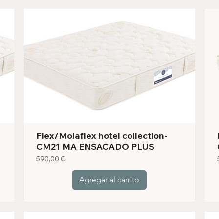
Flex/Molaflex hotel collection-
CM21 MA ENSACADO PLUS
Precio
590,00 €
Agregar al carrito