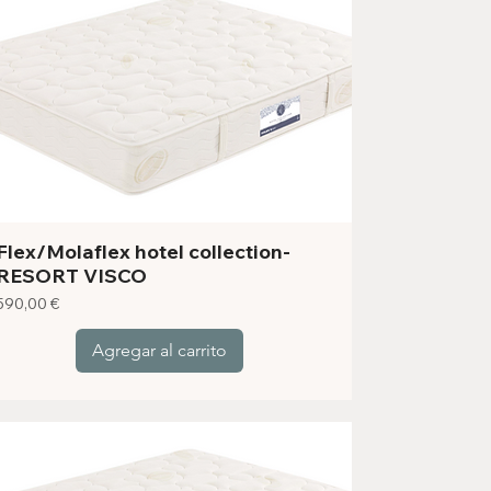
Flex/Molaflex hotel collection-
RESORT VISCO
Precio
590,00 €
Agregar al carrito