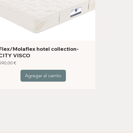
Flex/Molaflex hotel collection-
CITY VISCO
Precio
590,00 €
Agregar al carrito