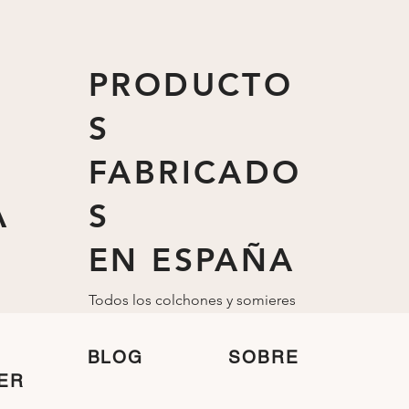
PRODUCTO
S
FABRICADO
A
S
EN ESPAÑA
Todos los colchones y somieres
están fabricados
en
España
BLOG
SOBRE
ER