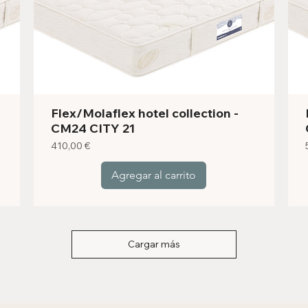
Flex/Molaflex hotel collection -
CM24 CITY 21
Precio
410,00 €
Agregar al carrito
Cargar más