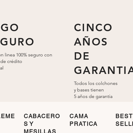
AGO
CINCO
EGURO
AÑOS
DE
n linea 100% seguro con
 de crédito
GARANTI
al
Todos los colchones
y bases tienen
5 años de
garantía
LEME
CABACERO
CAMA
BEST
S Y
PRATICA
SELL
MESILLAS