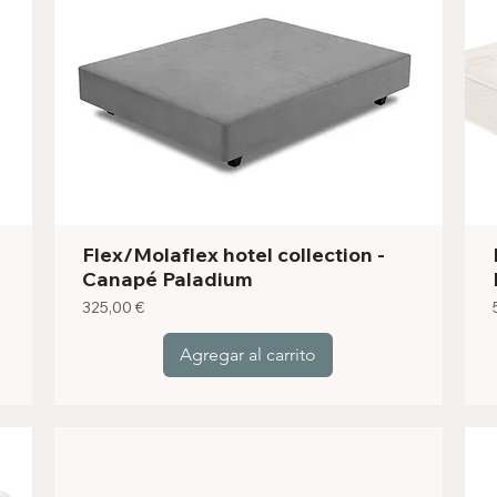
Flex/Molaflex hotel collection -
Canapé Paladium
Precio
325,00 €
Agregar al carrito