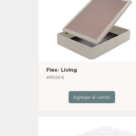
Flex- Living
Precio
499,00 €
Agregar al carrito