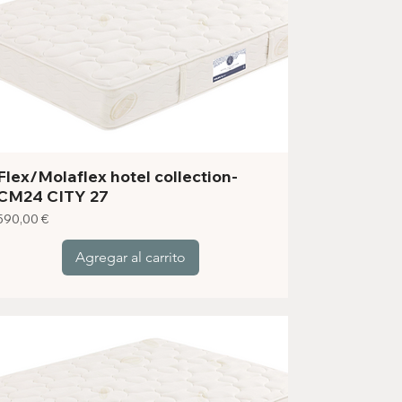
Flex/Molaflex hotel collection-
CM24 CITY 27
Precio
590,00 €
Agregar al carrito