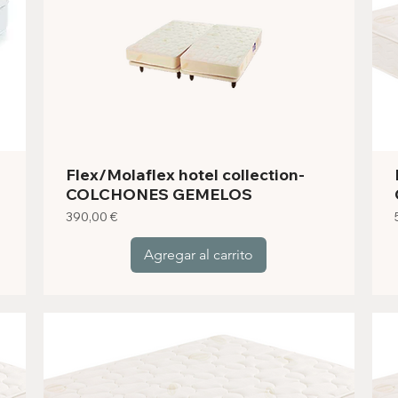
Flex/Molaflex hotel collection-
COLCHONES GEMELOS
Precio
390,00 €
Agregar al carrito