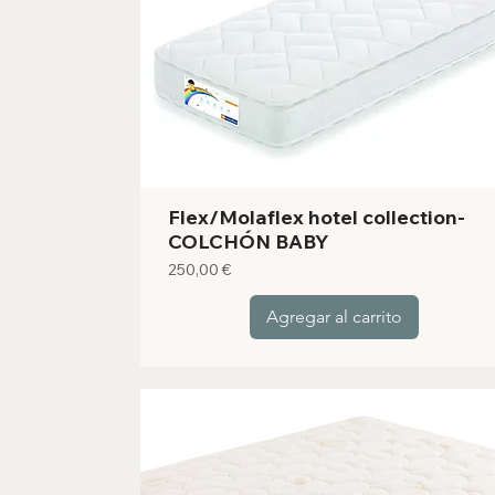
Flex/Molaflex hotel collection-
COLCHÓN BABY
Precio
250,00 €
Agregar al carrito