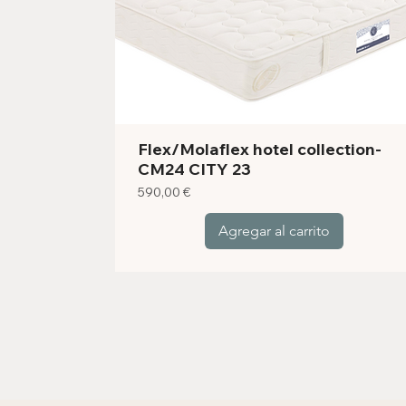
Flex/Molaflex hotel collection-
CM24 CITY 23
Precio
590,00 €
Agregar al carrito